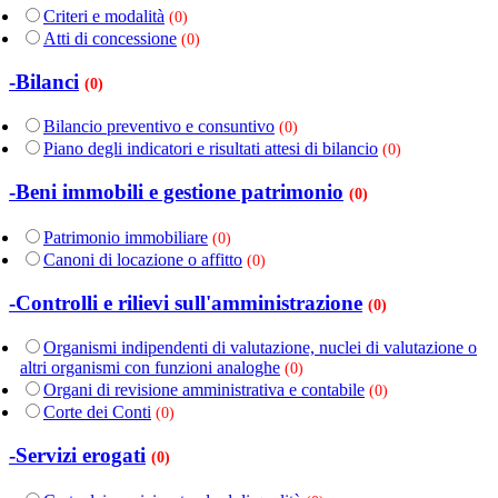
Criteri e modalità
(0)
Atti di concessione
(0)
-Bilanci
(0)
Bilancio preventivo e consuntivo
(0)
Piano degli indicatori e risultati attesi di bilancio
(0)
-Beni immobili e gestione patrimonio
(0)
Patrimonio immobiliare
(0)
Canoni di locazione o affitto
(0)
-Controlli e rilievi sull'amministrazione
(0)
Organismi indipendenti di valutazione, nuclei di valutazione o
altri organismi con funzioni analoghe
(0)
Organi di revisione amministrativa e contabile
(0)
Corte dei Conti
(0)
-Servizi erogati
(0)