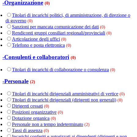
-Organizzazione
(0)
Titolari di incarichi politici, di amministrazione, di direzione o
di governo
(0)
Sanzioni per mancata comunicazione dei dati
(0)
Rendiconti gruppi consiliari regionali/provinciali
(0)
Articolazione degli uffici
(0)
Telefono e posta elettronica
(0)
-Consulenti e collaboratori
(0)
Titolari di incarichi di collaborazione o consulenza
(0)
-Personale
(2)
Titolari di incarichi dirigenziali amministrativi di vertice
(0)
Titolari di incarichi dirigenziali (dirigenti non generali)
(0)
Dirigenti cessati
(0)
Posizioni organizzative
(0)
Dotazione organica
(0)
Personale non a tempo indeterminato
(2)
Tassi di assenza
(0)
Incarichi conferiti e autorizzati ai dipendenti (dirigenti e non