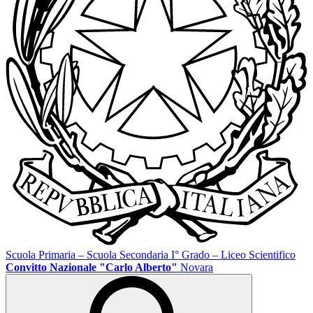
Scuola Primaria – Scuola Secondaria I° Grado – Liceo Scientifico
Convitto Nazionale "Carlo Alberto"
Novara