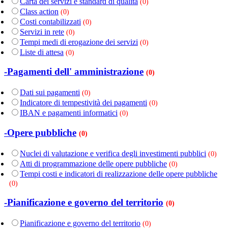
Carta dei servizi e standard di qualità
(0)
Class action
(0)
Costi contabilizzati
(0)
Servizi in rete
(0)
Tempi medi di erogazione dei servizi
(0)
Liste di attesa
(0)
-Pagamenti dell' amministrazione
(0)
Dati sui pagamenti
(0)
Indicatore di tempestività dei pagamenti
(0)
IBAN e pagamenti informatici
(0)
-Opere pubbliche
(0)
Nuclei di valutazione e verifica degli investimenti pubblici
(0)
Atti di programmazione delle opere pubbliche
(0)
Tempi costi e indicatori di realizzazione delle opere pubbliche
(0)
-Pianificazione e governo del territorio
(0)
Pianificazione e governo del territorio
(0)