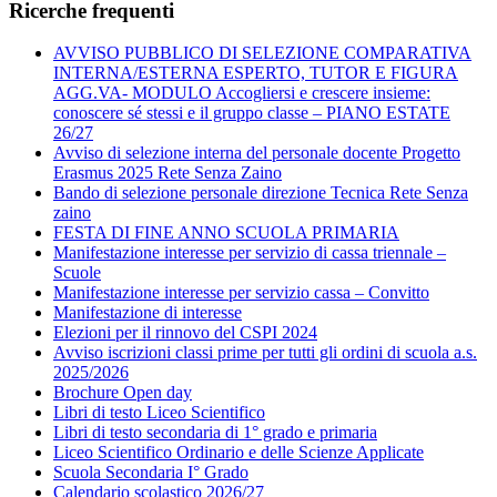
Ricerche frequenti
AVVISO PUBBLICO DI SELEZIONE COMPARATIVA
INTERNA/ESTERNA ESPERTO, TUTOR E FIGURA
AGG.VA- MODULO Accogliersi e crescere insieme:
conoscere sé stessi e il gruppo classe – PIANO ESTATE
26/27
Avviso di selezione interna del personale docente Progetto
Erasmus 2025 Rete Senza Zaino
Bando di selezione personale direzione Tecnica Rete Senza
zaino
FESTA DI FINE ANNO SCUOLA PRIMARIA
Manifestazione interesse per servizio di cassa triennale –
Scuole
Manifestazione interesse per servizio cassa – Convitto
Manifestazione di interesse
Elezioni per il rinnovo del CSPI 2024
Avviso iscrizioni classi prime per tutti gli ordini di scuola a.s.
2025/2026
Brochure Open day
Libri di testo Liceo Scientifico
Libri di testo secondaria di 1° grado e primaria
Liceo Scientifico Ordinario e delle Scienze Applicate
Scuola Secondaria I° Grado
Calendario scolastico 2026/27