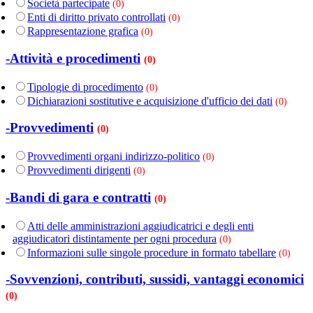
Società partecipate
(0)
Enti di diritto privato controllati
(0)
Rappresentazione grafica
(0)
-Attività e procedimenti
(0)
Tipologie di procedimento
(0)
Dichiarazioni sostitutive e acquisizione d'ufficio dei dati
(0)
-Provvedimenti
(0)
Provvedimenti organi indirizzo-politico
(0)
Provvedimenti dirigenti
(0)
-Bandi di gara e contratti
(0)
Atti delle amministrazioni aggiudicatrici e degli enti
aggiudicatori distintamente per ogni procedura
(0)
Informazioni sulle singole procedure in formato tabellare
(0)
-Sovvenzioni, contributi, sussidi, vantaggi economici
(0)