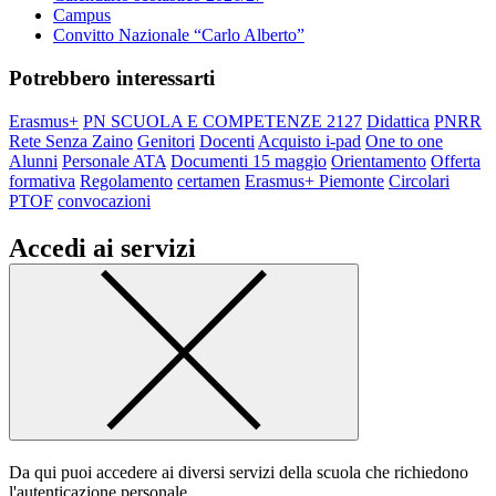
Campus
Convitto Nazionale “Carlo Alberto”
Potrebbero interessarti
Erasmus+
PN SCUOLA E COMPETENZE 2127
Didattica
PNRR
Rete Senza Zaino
Genitori
Docenti
Acquisto i-pad
One to one
Alunni
Personale ATA
Documenti 15 maggio
Orientamento
Offerta
formativa
Regolamento
certamen
Erasmus+ Piemonte
Circolari
PTOF
convocazioni
Accedi ai servizi
Da qui puoi accedere ai diversi servizi della scuola che richiedono
l'autenticazione personale.